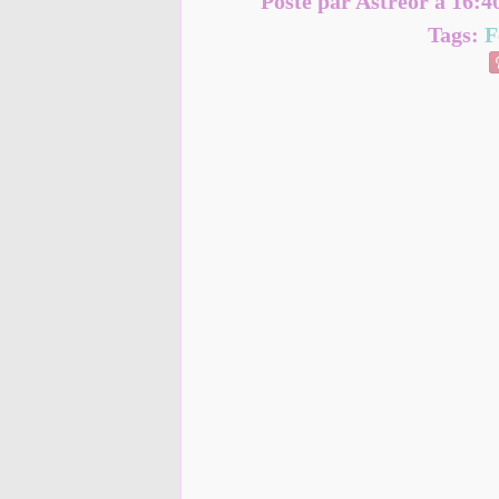
Posté par Astreor à 16:4
Tags:
F