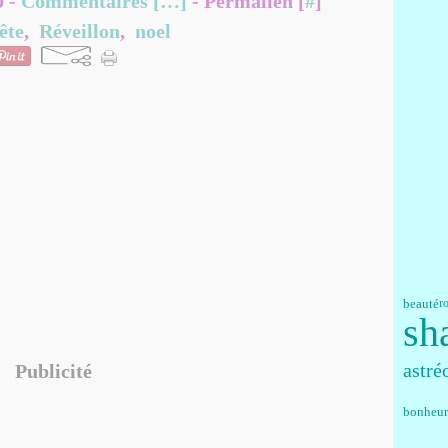
0 -
Commentaires [
…
]
- Permalien [
#
]
ête
,
Réveillon
,
noel
beauté
r
sh
astré
Publicité
bonheur