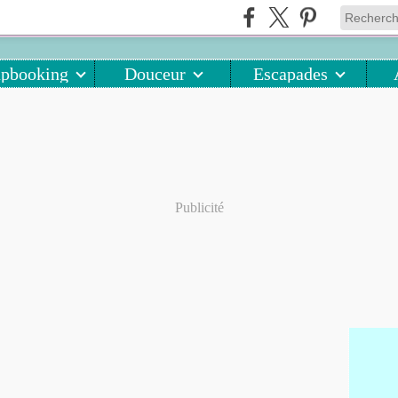
apbooking
Douceur
Escapades
Publicité