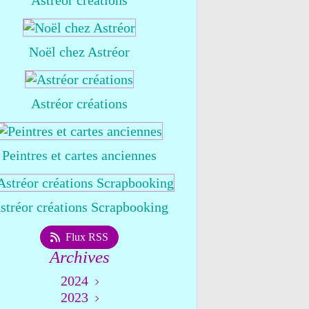
Astréor créations
Noël chez Astréor
Astréor créations
Peintres et cartes anciennes
stréor créations Scrapbooking
Flux RSS
Archives
2024
2023
Août
(1)