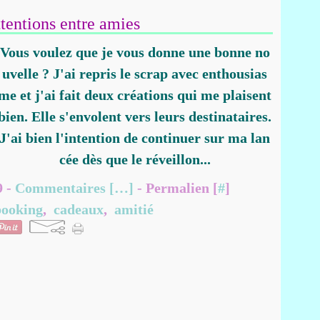
ttentions entre amies
Vous voulez que je vous donne une bonne no
uvelle ? J'ai repris le scrap avec enthousias
me et j'ai fait deux créations qui me plaisent
bien. Elle s'envolent vers leurs destinataires.
J'ai bien l'intention de continuer sur ma lan
cée dès que le réveillon...
9 -
Commentaires [
…
]
- Permalien [
#
]
booking
,
cadeaux
,
amitié