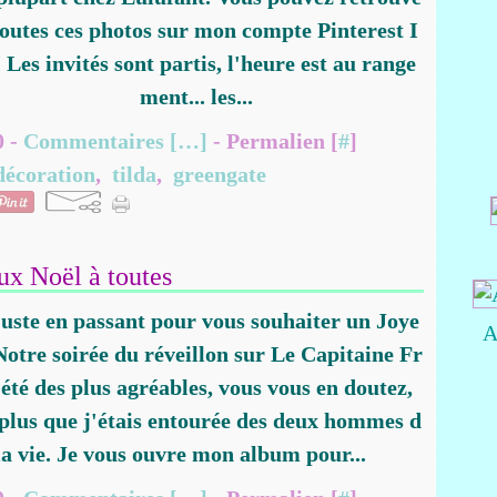
toutes ces photos sur mon compte Pinterest I
 Les invités sont partis, l'heure est au range
ment... les...
0 -
Commentaires [
…
]
- Permalien [
#
]
décoration
,
tilda
,
greengate
ux Noël à toutes
juste en passant pour vous souhaiter un Joye
A
Notre soirée du réveillon sur Le Capitaine Fr
 été des plus agréables, vous vous en doutez,
plus que j'étais entourée des deux hommes d
a vie. Je vous ouvre mon album pour...