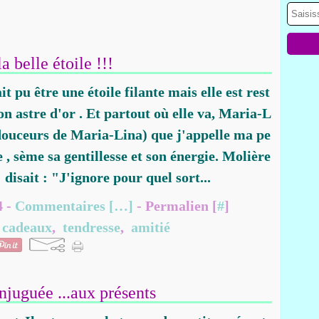
la belle étoile !!!
it pu être une étoile filante mais elle est rest
n astre d'or . Et partout où elle va, Maria-L
 douceurs de Maria-Lina) que j'appelle ma pe
le , sème sa gentillesse et son énergie. Molière
disait : "J'ignore pour quel sort...
4 -
Commentaires [
…
]
- Permalien [
#
]
,
cadeaux
,
tendresse
,
amitié
njuguée ...aux présents