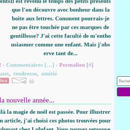
Il est revenu le temps des petits présents
que l'on découvre avec bonheur dans la
boite aux lettres. Comment pourrais-je
ne pas être touchée par ces marques de
gentillesse? J'ai cette faculté de m'entho
usiasmer comme une enfant. Mais j'obs
erve tant de...
2 -
Commentaires [
…
]
- Permalien [
#
]
eaux
,
tendresse
,
amitié
la nouvelle année...
là la magie de noël est passée. Pour illustrer
 article, j'ai choisi ces photos trouvées pour
 plupart chez Lulufant. Vous pouvez retrouve