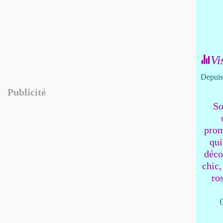
Vi
Depuis 
Publicité
So
prom
qui
déco
chic,
ro