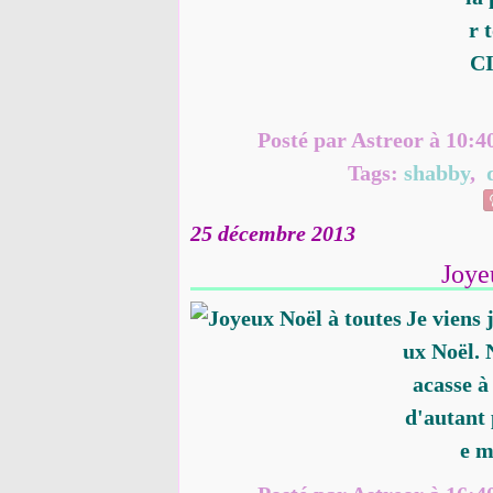
r 
CI
Posté par Astreor à 10:4
Tags:
shabby
,
25 décembre 2013
Joye
Je viens 
ux Noël. 
acasse à
d'autant 
e m