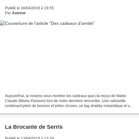
Publié le 16/04/2019 à 19:55
Par
Astreor
Aujourd'hui, je reviens vous montrer les cadeaux que j'ai reçus de Marie-
Claude (Mamy Passion) lors de notre dernière rencontre. Une valissette
contenant plein de bonnes et jolies choses, un tag shabby romantique et un
chapeau très chic pour me protéger...
La Brocante de Serris
Publié le 13/04/2019 à 13:24