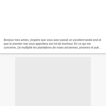
Bonjour mes amies, j'espére que vous avez passé un excellent week-end et
que le premier mai vous apportera son lot de bonheur. En ce qui me
concerne, j'ai multiplié les plantations de roses anciennes, pivoines et autres
vivaces que j'ai hâte de voir pousser...