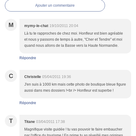
Ajouter un commentaire
M
mymy-le-chat
19/10/2011 20:04
Là tu te rapproches de chez moi. Honfleur est bien agréable
et nous y passons de temps à autre, "Cher et Tendre" et moi
quand nous allons de la Basse vers la Haute Normandie.
Répondre
C
Christelle
05/04/2011 19:36
J'en suis à 1000 km mais cette photo de boutique bleue figure
aussi dans mes dossiers !<br /> Honfleur est superbe !
Répondre
T
Titane
03/04/2011 17:38
Magnifique visite guidée ! tu vas pouvoir te faire embaucher
par l'office du tourisme ! En prime tu as réveillé mes origines