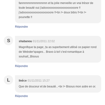
fannnnnnnnnnnnnnnn et ta jolie merveille un vrai trèsor de
toute beauté oui j'adooooooooooooooooooore !!
j'adooooooooooooooooore !!<br /> doux bibis !!<br />
pounette !!
Répondre
S
shabanou
01/11/2011 22:02
Magnifique ta page;.;tu as superbement utilisé ce papier rond
de Webster'spages... Bravo à toi! c'est romantique à
souhait;.;Bisous
Répondre
L
linéce
01/11/2011 15:27
Que de douceur et de beauté...<br /> Bisous mon astre en or.
Répondre