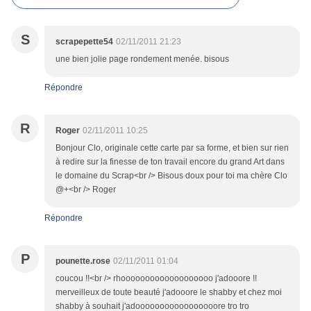
S
scrapepette54
02/11/2011 21:23
une bien jolie page rondement menée. bisous
Répondre
R
Roger
02/11/2011 10:25
Bonjour Clo, originale cette carte par sa forme, et bien sur rien
à redire sur la finesse de ton travail encore du grand Art dans
le domaine du Scrap<br /> Bisous doux pour toi ma chère Clo
@+<br /> Roger
Répondre
P
pounette.rose
02/11/2011 01:04
coucou !!<br /> rhooooooooooooooooooo j'adooore !!
merveilleux de toute beauté j'adooore le shabby et chez moi
shabby à souhait j'adooooooooooooooooore tro tro