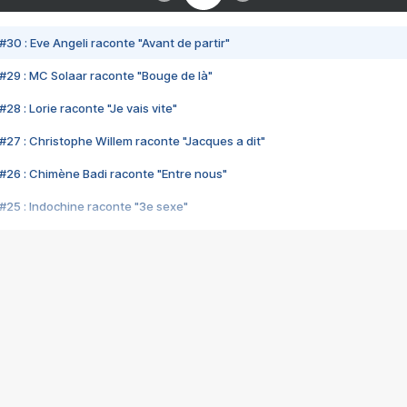
#30 : Eve Angeli raconte "Avant de partir"
#29 : MC Solaar raconte "Bouge de là"
28 : Lorie raconte "Je vais vite"
#27 : Christophe Willem raconte "Jacques a dit"
#26 : Chimène Badi raconte "Entre nous"
#25 : Indochine raconte "3e sexe"
#24 : Zaho raconte "C'est chelou"
#23 : Patrick Bruel raconte "Au café des délices"
#22 : Kyo raconte "Le chemin"
#21 : Nolwenn Leroy raconte "Cassé"
#20 : Patrick Hernandez raconte "Born to be alive"
#19 : Lorie raconte "Près de moi"