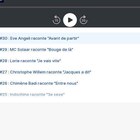
#30 : Eve Angeli raconte "Avant de partir"
#29 : MC Solaar raconte "Bouge de là"
28 : Lorie raconte "Je vais vite"
#27 : Christophe Willem raconte "Jacques a dit"
#26 : Chimène Badi raconte "Entre nous"
#25 : Indochine raconte "3e sexe"
#24 : Zaho raconte "C'est chelou"
#23 : Patrick Bruel raconte "Au café des délices"
#22 : Kyo raconte "Le chemin"
#21 : Nolwenn Leroy raconte "Cassé"