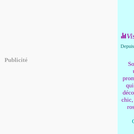
Vi
Depuis 
Publicité
So
prom
qui
déco
chic,
ro