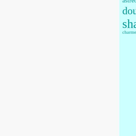
astré
do
sh
charm