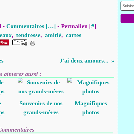
4 -
Commentaires [
…
]
- Permalien [
#
]
eaux
,
tendresse
,
amitié
,
cartes
es
J'ai deux amours...
s aimerez aussi :
e
Souvenirs de nos
Magnifiques
ps
grands-mères
photos
Commentaires