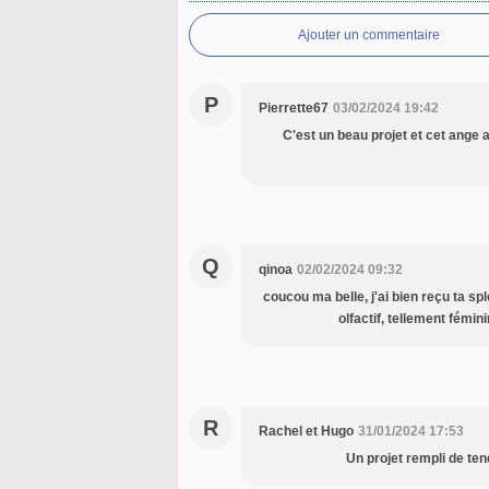
Ajouter un commentaire
P
Pierrette67
03/02/2024 19:42
C'est un beau projet et cet ange 
Q
qinoa
02/02/2024 09:32
coucou ma belle, j'ai bien reçu ta spl
olfactif, tellement fémin
R
Rachel et Hugo
31/01/2024 17:53
Un projet rempli de tend