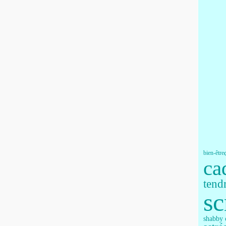
bien-être
ca
tend
sc
shabby 