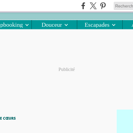
apbooking
Douceur
Escapades
Publicité
DE CŒURS