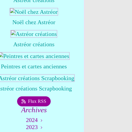
Astréor créations
Noël chez Astréor
Astréor créations
Peintres et cartes anciennes
stréor créations Scrapbooking
Flux RSS
Archives
2024
2023
Août
(1)