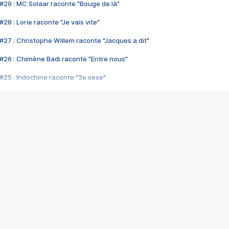
#29 : MC Solaar raconte "Bouge de là"
28 : Lorie raconte "Je vais vite"
#27 : Christophe Willem raconte "Jacques a dit"
#26 : Chimène Badi raconte "Entre nous"
#25 : Indochine raconte "3e sexe"
#24 : Zaho raconte "C'est chelou"
#23 : Patrick Bruel raconte "Au café des délices"
#22 : Kyo raconte "Le chemin"
#21 : Nolwenn Leroy raconte "Cassé"
#20 : Patrick Hernandez raconte "Born to be alive"
#19 : Lorie raconte "Près de moi"
#18 : Michael Jones raconte "A nos actes manqués" (avec Jean-Jacque
#17 : Khaled raconte "Aïcha"