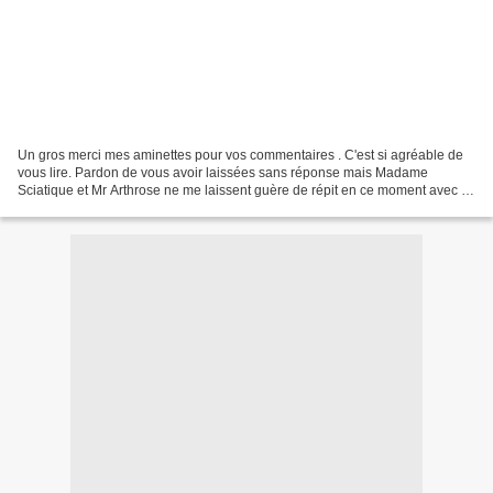
Un gros merci mes aminettes pour vos commentaires . C'est si agréable de
vous lire. Pardon de vous avoir laissées sans réponse mais Madame
Sciatique et Mr Arthrose ne me laissent guère de répit en ce moment avec ce
temps pluvieux. J'ai réalisé 2 autres...