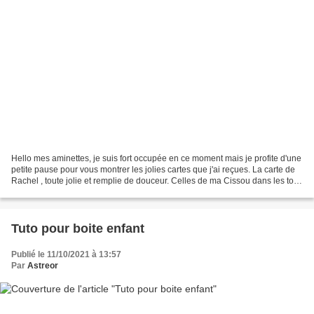
Hello mes aminettes, je suis fort occupée en ce moment mais je profite d'une
petite pause pour vous montrer les jolies cartes que j'ai reçues. La carte de
Rachel , toute jolie et remplie de douceur. Celles de ma Cissou dans les tons
mauve et blanc. Un...
Tuto pour boite enfant
Publié le 11/10/2021 à 13:57
Par
Astreor