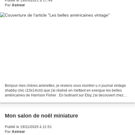
Publié le 19/05/2021 à 17:49
Par
Astreor
Bonjour mes chères aminettes, je reviens vous montrer u n journal vintage
shabby chic (10x14cm) que j'ai réalisé en mettant en exergue les belles
américaines de Harrison Fisher . En butinant sur Etsy, j'ai decouvert chez
PaperPrincessDigital un kit de...
Mon salon de noël miniature
Publié le 19/11/2020 à 11:51
Par
Astreor