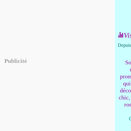
Vi
Depuis 
Publicité
So
prom
qui
déco
chic,
ro