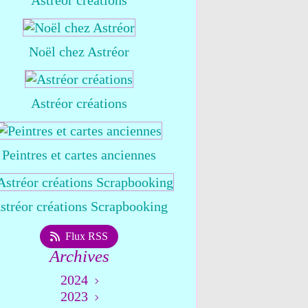
Astréor créations
Noël chez Astréor
Astréor créations
Peintres et cartes anciennes
stréor créations Scrapbooking
Flux RSS
Archives
2024
2023
Août
(1)