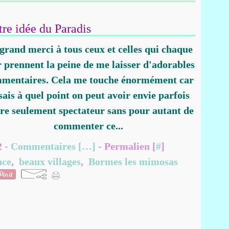
re idée du Paradis
grand merci à tous ceux et celles qui chaque
r prennent la peine de me laisser d'adorables
mentaires. Cela me touche énormément car
 sais à quel point on peut avoir envie parfois
tre seulement spectateur sans pour autant de
commenter ce...
2 -
Commentaires [
…
]
- Permalien [
#
]
nce
,
beaux villages
,
Bormes les mimosas