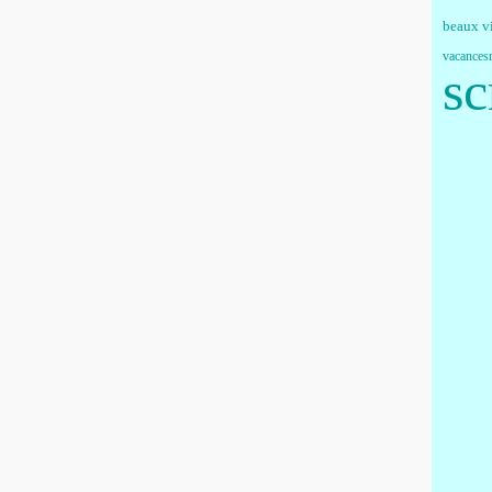
beaux v
vacances
sc