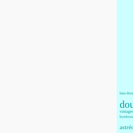
bien-être
do
vintage
bonheur
astré