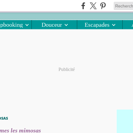
apbooking
Douceur
Escapades
Publicité
OSAS
mes les mimosas