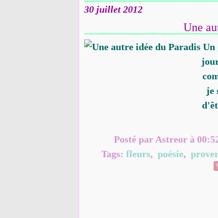
30 juillet 2012
Une aut
Un 
jou
com
je
d'ê
Posté par Astreor à 00:5
Tags:
fleurs
,
poésie
,
prove