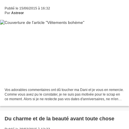
Publié le 15/06/2015 à 16:32
Par
Astreor
Vos adorables commentaires ont dû toucher ma Dani et je vous en remercie.
Comme vous avez pu le constater, je ne suis pas motivée pour le scrap en
ce moment. Alors si je ne restecte pas vos dates d'anniversaires, ne m'en
veuillez pas, cette année, ils...
Du charme et de la beauté avant toute chose