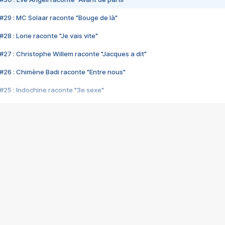
#29 : MC Solaar raconte "Bouge de là"
28 : Lorie raconte "Je vais vite"
#27 : Christophe Willem raconte "Jacques a dit"
#26 : Chimène Badi raconte "Entre nous"
#25 : Indochine raconte "3e sexe"
#24 : Zaho raconte "C'est chelou"
#23 : Patrick Bruel raconte "Au café des délices"
#22 : Kyo raconte "Le chemin"
#21 : Nolwenn Leroy raconte "Cassé"
#20 : Patrick Hernandez raconte "Born to be alive"
#19 : Lorie raconte "Près de moi"
#18 : Michael Jones raconte "A nos actes manqués" (avec Jean-Jacque