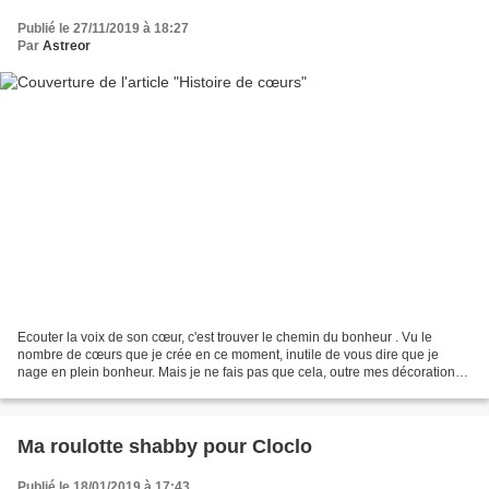
Publié le 27/11/2019 à 18:27
Par
Astreor
Ecouter la voix de son cœur, c'est trouver le chemin du bonheur . Vu le
nombre de cœurs que je crée en ce moment, inutile de vous dire que je
nage en plein bonheur. Mais je ne fais pas que cela, outre mes décorations
de noël que je prépare assiduement,...
Ma roulotte shabby pour Cloclo
Publié le 18/01/2019 à 17:43