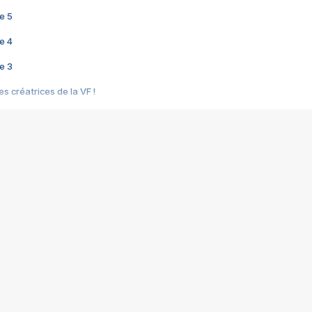
e 5
e 4
e 3
s créatrices de la VF !
e 2
e 1
e Mektoub My Love arrive enfin ! Rencontre avec Shaïn Boumedine et Sal
i : après Toni en famille
elle réalise le bouleversant Dites lui que je l'aime
ais ! Rencontre autour de Vie privée de Rebecca Zlotowski
 de Marguerite, Grave... Rencontre avec Ella Rumpf
 Les Rêveurs, un film intime sur la santé mentale