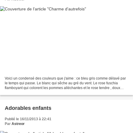
Voici un condensé des couleurs que j'aime : ce bleu gris comme délavé par
le temps qui passe. Le blanc qui sêche au gré du vent. Le rose fuschia
flamboyant qui colorent les pommes alléchantes et le rose tendre , doux
comme une caresse, délicat comme le...
Adorables enfants
Publié le 16/11/2013 à 22:41
Par
Astreor