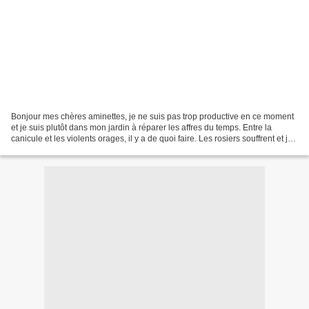
Bonjour mes chères aminettes, je ne suis pas trop productive en ce moment
et je suis plutôt dans mon jardin à réparer les affres du temps. Entre la
canicule et les violents orages, il y a de quoi faire. Les rosiers souffrent et je
les bichonne pour qu'ils...