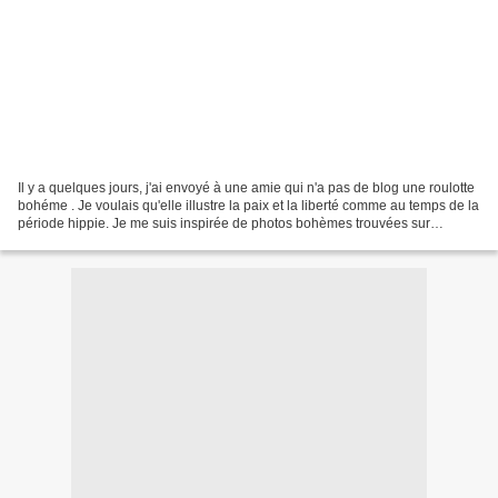
Il y a quelques jours, j'ai envoyé à une amie qui n'a pas de blog une roulotte
bohéme . Je voulais qu'elle illustre la paix et la liberté comme au temps de la
période hippie. Je me suis inspirée de photos bohèmes trouvées sur
Pinterest pour qu'elle soit...