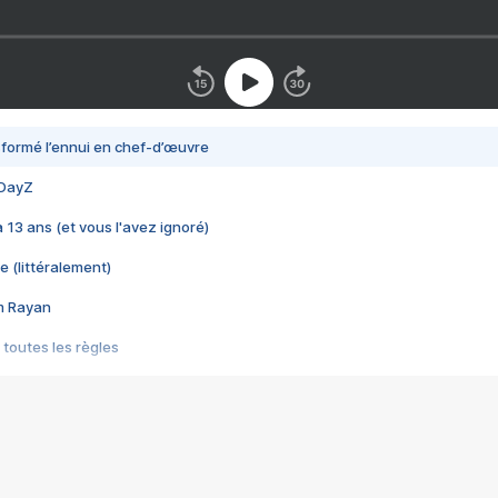
nsformé l’ennui en chef-d’œuvre
 DayZ
 a 13 ans (et vous l'avez ignoré)
e (littéralement)
im Rayan
 toutes les règles
s les jeux vidéo
us choquant de Rockstar ? - Le scandale BULLY
e plus moche de Steam