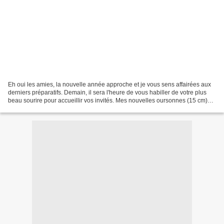
Eh oui les amies, la nouvelle année approche et je vous sens affairées aux
derniers préparatifs. Demain, il sera l'heure de vous habiller de votre plus
beau sourire pour accueillir vos invités. Mes nouvelles oursonnes (15 cm)
ont déjà revêtu leurs jolies...