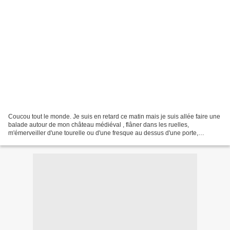
Coucou tout le monde. Je suis en retard ce matin mais je suis allée faire une
balade autour de mon château médiéval , flâner dans les ruelles,
m'émerveiller d'une tourelle ou d'une fresque au dessus d'une porte,
caresser un chat venu à ma rencontre, nourrir...