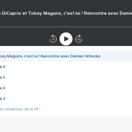
 DiCaprio et Tobey Maguire, c'est lui ! Rencontre avec Dam
bey Maguire, c'est lui ! Rencontre avec Damien Witecka
e 6
e 5
e 4
e 3
s créatrices de la VF !
e 2
e 1