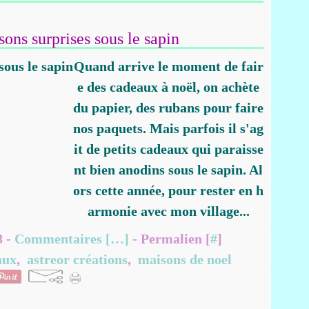
sons surprises sous le sapin
Quand arrive le moment de fair
e des cadeaux à noël, on achète
du papier, des rubans pour faire
nos paquets. Mais parfois il s'ag
it de petits cadeaux qui paraisse
nt bien anodins sous le sapin. Al
ors cette année, pour rester en h
armonie avec mon village...
8 -
Commentaires [
…
]
- Permalien [
#
]
aux
,
astreor créations
,
maisons de noel