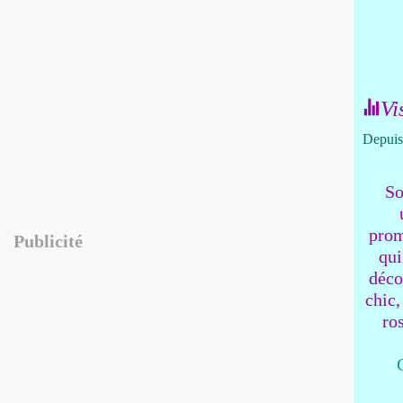
Vi
Depuis 
So
prom
Publicité
qui
déco
chic,
ro