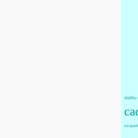
shabby 
ca
escapad