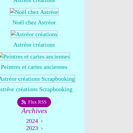
Astréor créations
Noël chez Astréor
Astréor créations
Peintres et cartes anciennes
stréor créations Scrapbooking
Flux RSS
Archives
2024
2023
Août
(1)