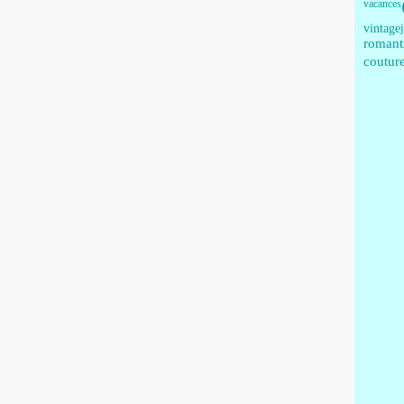
vacances
vintage
romant
coutur