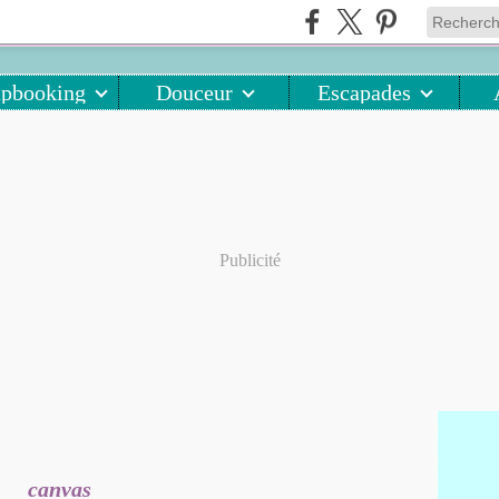
apbooking
Douceur
Escapades
Publicité
canvas