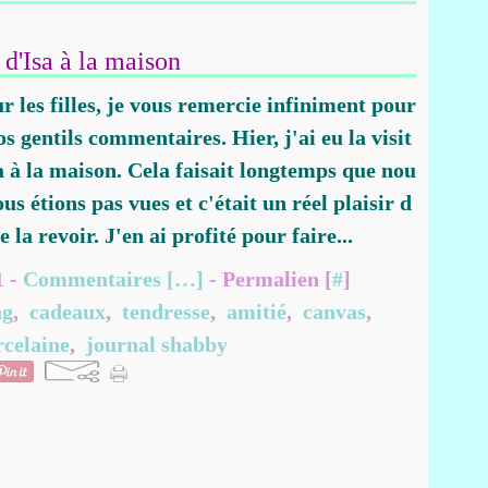
 d'Isa à la maison
r les filles, je vous remercie infiniment pour
os gentils commentaires. Hier, j'ai eu la visit
sa à la maison. Cela faisait longtemps que nou
ous étions pas vues et c'était un réel plaisir d
e la revoir. J'en ai profité pour faire...
1 -
Commentaires [
…
]
- Permalien [
#
]
ng
,
cadeaux
,
tendresse
,
amitié
,
canvas
,
rcelaine
,
journal shabby