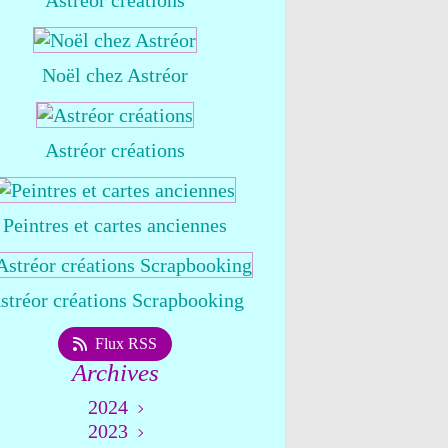
Astréor créations
Noël chez Astréor
Astréor créations
Peintres et cartes anciennes
stréor créations Scrapbooking
Flux RSS
Archives
2024
2023
Août
(1)