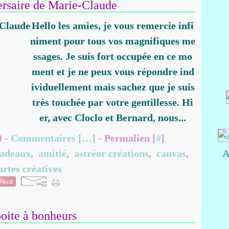
ersaire de Marie-Claude
Hello les amies, je vous remercie infi
niment pour tous vos magnifiques me
ssages. Je suis fort occupée en ce mo
ment et je ne peux vous répondre ind
ividuellement mais sachez que je suis
très touchée par votre gentillesse. Hi
er, avec Cloclo et Bernard, nous...
0 -
Commentaires [
…
]
- Permalien [
#
]
adeaux
,
amitié
,
astréor créations
,
canvas
,
A
artes créatives
oite à bonheurs