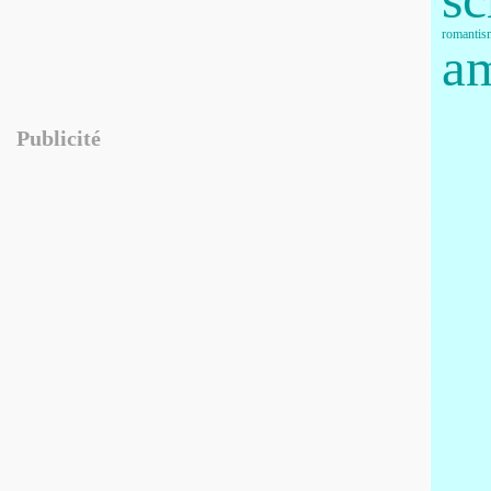
romantis
am
Publicité