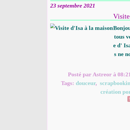
23 septembre 2021
Visite
Bonjou
tous v
e d' I
s ne n
Posté par Astreor à 08:2
Tags:
douceur
,
scrapbooki
création po