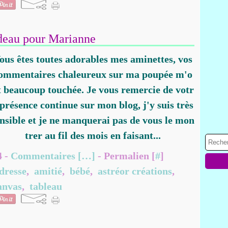
eau pour Marianne
ous êtes toutes adorables mes aminettes, vos
ommentaires chaleureux sur ma poupée m'o
t beaucoup touchée. Je vous remercie de votr
 présence continue sur mon blog, j'y suis très
nsible et je ne manquerai pas de vous le mon
trer au fil des mois en faisant...
4 -
Commentaires [
…
]
- Permalien [
#
]
dresse
,
amitié
,
bébé
,
astréor créations
,
anvas
,
tableau