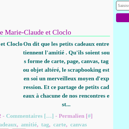
e Marie-Claude et Cloclo
On dit que les petits cadeaux entre
tiennent l'amitié . Qu'ils soient sou
s forme de carte, page, canvas, tag
ou objet altéré, le scrapbooking est
en soi un merveilleux moyen d'exp
ression. Et ce partage de petits cad
eaux à chacune de nos rencontres e
st...
2 -
Commentaires [
…
]
- Permalien [
#
]
adeaux
,
amitié
,
tag
,
carte
,
canvas