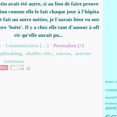
tin avait été autre, si au lieu de faire preuve
ion comme elle le fait chaque jour à l'hôpita
ait fait un autre métier, je l'aurais bien vu ouv
pre 'boite'. Il y a chez elle tant d'amour à off
rir qu'elle aurait pu...
1 -
Commentaires [
…
]
- Permalien [
#
]
apbooking
,
shabby chic
,
canvas
,
astreor
créations
beaux v
coutur
jar
roses
bonheur
astré
sc