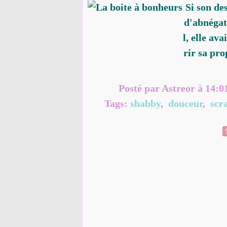
Si son des
d'abnégat
l, elle av
rir sa pro
Posté par Astreor à 14:0
Tags:
shabby
,
douceur
,
scr