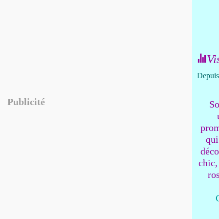
Vi
Depuis 
Publicité
So
prom
qui
déco
chic,
ro