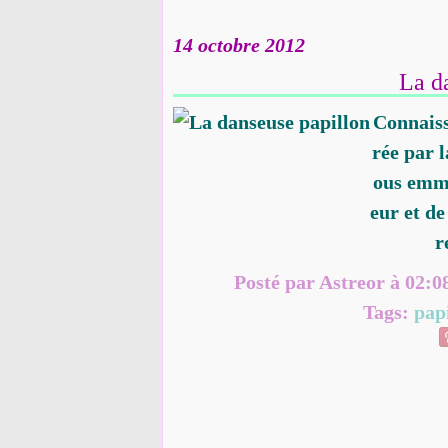
14 octobre 2012
La d
Connaiss
rée par 
ous emmè
eur et de
r
Posté par Astreor à 02:0
Tags:
pap