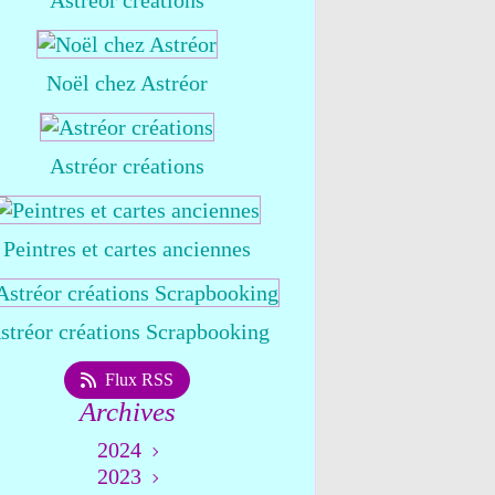
Astréor créations
Noël chez Astréor
Astréor créations
Peintres et cartes anciennes
stréor créations Scrapbooking
Flux RSS
Archives
2024
2023
Août
(1)