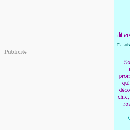
Vi
Depuis 
Publicité
So
prom
qui
déco
chic,
ro