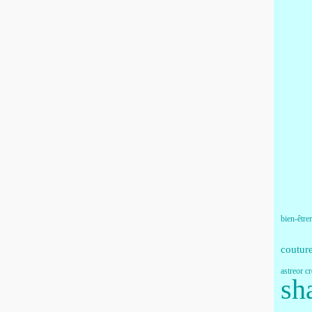
bien-être
coutur
astreor c
sh