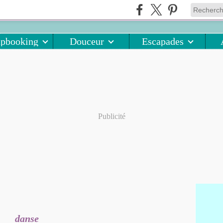
apbooking
Douceur
Escapades
Publicité
danse