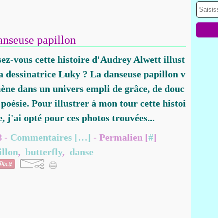
anseuse papillon
ez-vous cette histoire d'Audrey Alwett illust
la dessinatrice Luky ? La danseuse papillon v
ne dans un univers empli de grâce, de douc
 poésie. Pour illustrer à mon tour cette histoi
e, j'ai opté pour ces photos trouvées...
8 -
Commentaires [
…
]
- Permalien [
#
]
illon
,
butterfly
,
danse