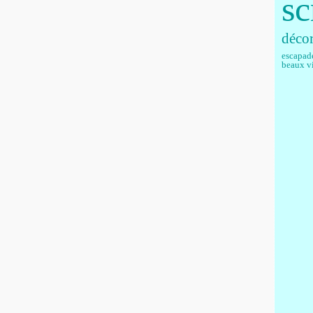
sc
décor
escapad
beaux v