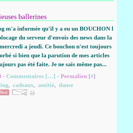
euses ballerines
og m'a informée qu'il y a eu un BOUCHON l
blocage du serveur d'envois des news dans la
 mercredi a jeudi. Ce bouchon n'est toujours
orbé si bien que la parution de mes articles
ujours pas été faite. Je ne sais même pas...
8 -
Commentaires [
…
]
- Permalien [
#
]
ing
,
cadeaux
,
amitié
,
danse