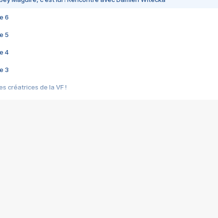
e 6
e 5
e 4
e 3
s créatrices de la VF !
e 2
e 1
e Mektoub My Love arrive enfin ! Rencontre avec Shaïn Boumedine et Sal
i : après Toni en famille
elle réalise le bouleversant Dites lui que je l'aime
ais ! Rencontre autour de Vie privée de Rebecca Zlotowski
 de Marguerite, Grave... Rencontre avec Ella Rumpf