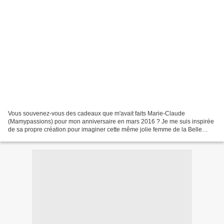
Vous souvenez-vous des cadeaux que m'avait faits Marie-Claude
(Mamypassions) pour mon anniversaire en mars 2016 ? Je me suis inspirée
de sa propre création pour imaginer cette même jolie femme de la Belle
époque chez sa modiste. Ah la belle époque...les...