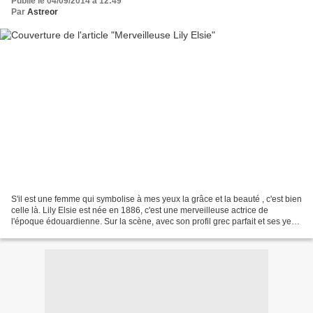
Publié le 04/09/2014 à 12:49
Par
Astreor
S'il est une femme qui symbolise à mes yeux la grâce et la beauté , c'est bien
celle là. Lily Elsie est née en 1886, c'est une merveilleuse actrice de
l'époque édouardienne. Sur la scène, avec son profil grec parfait et ses yeux
magnifiques , elle envoûte...