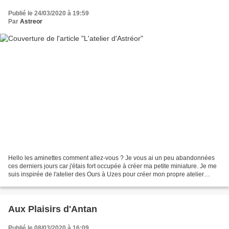
Publié le 24/03/2020 à 19:59
Par
Astreor
Hello les aminettes comment allez-vous ? Je vous ai un peu abandonnées
ces derniers jours car j'étais fort occupée à créer ma petite miniature. Je me
suis inspirée de l'atelier des Ours à Uzes pour créer mon propre atelier
shabby chic avec les jolies...
Aux Plaisirs d'Antan
Publié le 08/03/2020 à 16:09