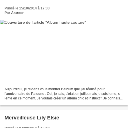
Publié le 15/10/2014 à 17:33
Par
Astreor
Aujourd'hui, je reviens vous montrer l' album que j'ai réalisé pour
l'anniversaire de Patoune . Oui, je sais, c'était en juillet mais je suis lente, si
lente en ce moment. Je voulais créer un album chic et instructif. Je connais
sa préférence pour les...
Merveilleuse Lily Elsie