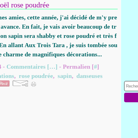
oël rose poudrée
es amies, cette année, j'ai décidé de m'y pre
'avance. En fait, je vais avoir beaucoup de tr
on sapin sera shabby et rose poudré et très f
En allant Aux Trois Tara , je suis tombée sou
le charme de magnifiques décorations...
4 -
Commentaires [
…
]
- Permalien [
#
]
ations
,
rose poudrée
,
sapin
,
danseuses