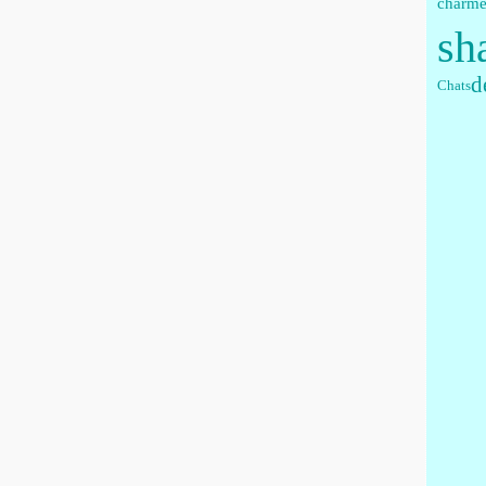
charm
sh
d
Chats