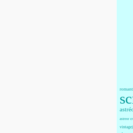
romant
sc
astré
astreor c
vintage