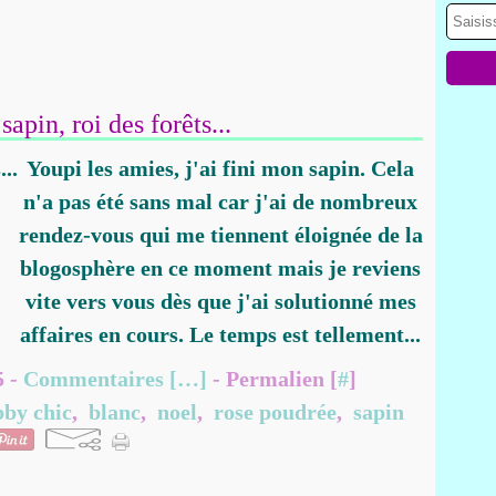
apin, roi des forêts...
Youpi les amies, j'ai fini mon sapin. Cela
n'a pas été sans mal car j'ai de nombreux
rendez-vous qui me tiennent éloignée de la
blogosphère en ce moment mais je reviens
vite vers vous dès que j'ai solutionné mes
affaires en cours. Le temps est tellement...
5 -
Commentaires [
…
]
- Permalien [
#
]
bby chic
,
blanc
,
noel
,
rose poudrée
,
sapin