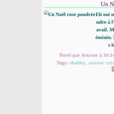
Un N
Eh oui m
ndre à l
avail. M
éminin. 
s 
Posté par Astreor à 16:1
Tags:
shabby
,
astreor cré