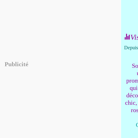
Vi
Depuis 
Publicité
So
prom
qui
déco
chic,
ro