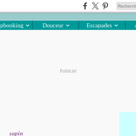
apbooking
Douceur
Escapades
Publicité
sapin