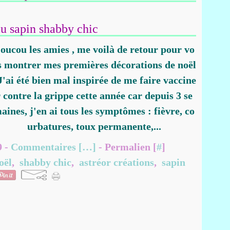
u sapin shabby chic
oucou les amies , me voilà de retour pour vo
s montrer mes premières décorations de noël
 J'ai été bien mal inspirée de me faire vaccine
 contre la grippe cette année car depuis 3 se
aines, j'en ai tous les symptômes : fièvre, co
urbatures, toux permanente,...
9 -
Commentaires [
…
]
- Permalien [
#
]
oël
,
shabby chic
,
astréor créations
,
sapin