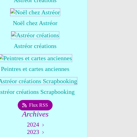
Astréor créations
Noël chez Astréor
Astréor créations
Peintres et cartes anciennes
stréor créations Scrapbooking
Flux RSS
Archives
2024
2023
Août
(1)